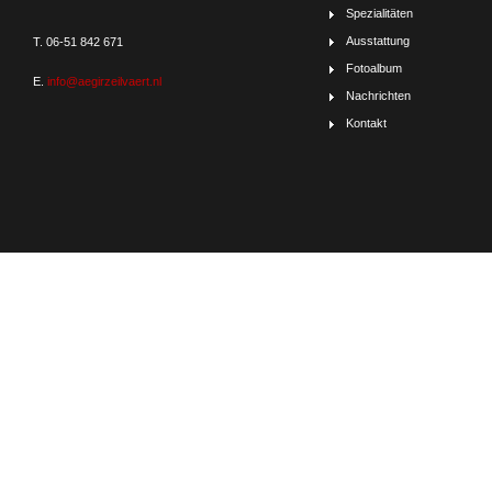
Spezialitäten
Ausstattung
T. 06-51 842 671
Fotoalbum
E.
info@aegirzeilvaert.nl
Nachrichten
Kontakt