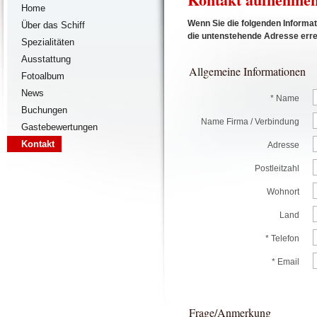
Home
Wenn Sie die folgenden Informat
Über das Schiff
die untenstehende Adresse errei
Spezialitäten
Ausstattung
Allgemeine Informationen
Fotoalbum
News
* Name
Buchungen
Name Firma / Verbindung
Gastebewertungen
Kontakt
Adresse
Postleitzahl
Wohnort
Land
* Telefon
* Email
Frage/Anmerkung