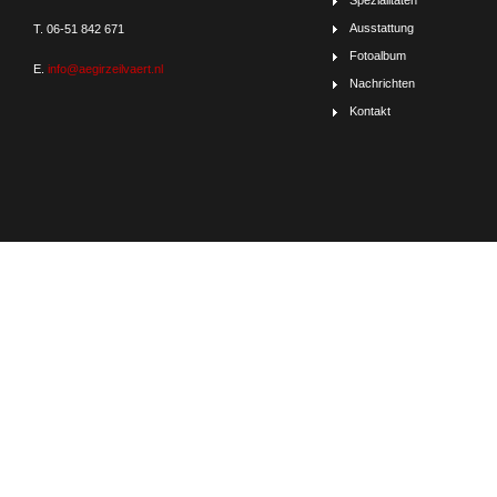
Spezialitäten
Ausstattung
T. 06-51 842 671
Fotoalbum
E.
info@aegirzeilvaert.nl
Nachrichten
Kontakt