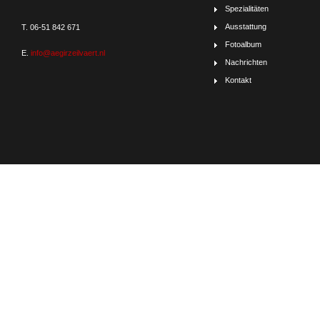
Spezialitäten
Ausstattung
T. 06-51 842 671
Fotoalbum
E.
info@aegirzeilvaert.nl
Nachrichten
Kontakt